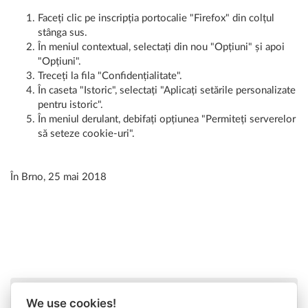
Faceți clic pe inscripția portocalie "Firefox" din colțul
stânga sus.
În meniul contextual, selectați din nou "Opțiuni" și apoi
"Opțiuni".
Treceți la fila "Confidențialitate".
În caseta "Istoric", selectați "Aplicați setările personalizate
pentru istoric".
În meniul derulant, debifați opțiunea "Permiteți serverelor
să seteze cookie-uri".
În Brno, 25 mai 2018
We use cookies!