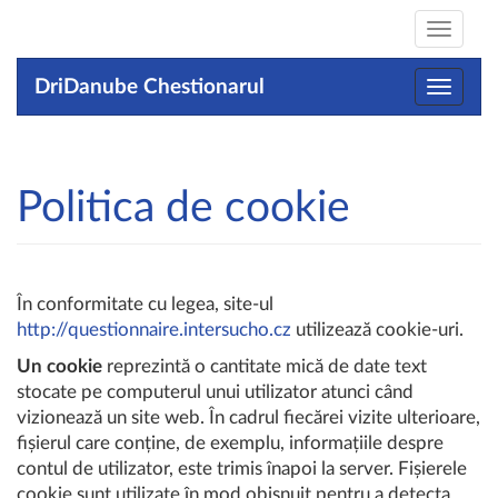
Toggle
navigat
DriDanube Chestionarul
Toggle
navigat
Politica de cookie
În conformitate cu legea, site-ul
http://questionnaire.intersucho.cz
utilizează cookie-uri.
Un cookie
reprezintă o cantitate mică de date text
stocate pe computerul unui utilizator atunci când
vizionează un site web. În cadrul fiecărei vizite ulterioare,
fișierul care conține, de exemplu, informațiile despre
contul de utilizator, este trimis înapoi la server. Fișierele
cookie sunt utilizate în mod obișnuit pentru a detecta