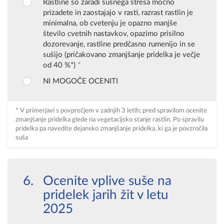
Rastline so zaradi sušnega stresa močno
prizadete in zaostajajo v rasti, razrast rastlin je
minimalna, ob cvetenju je opazno manjše
število cvetnih nastavkov, opazimo prisilno
dozorevanje, rastline predčasno rumenijo in se
sušijo (pričakovano zmanjšanje pridelka je večje
od 40 %*)
*
NI MOGOČE OCENITI
* V primerjavi s povprečjem v zadnjih 3 letih; pred spravilom ocenite
zmanjšanje pridelka glede na vegetacijsko stanje rastlin. Po spravilu
pridelka pa navedite dejansko zmanjšanje pridelka, ki ga je povzročila
suša
Ocenite vplive suše na
pridelek jarih žit v letu
2025