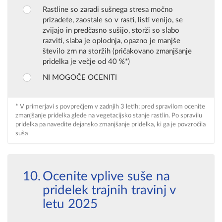
Rastline so zaradi sušnega stresa močno
prizadete, zaostale so v rasti, listi venijo, se
zvijajo in predčasno sušijo, storži so slabo
razviti, slaba je oplodnja, opazno je manjše
število zrn na storžih (pričakovano zmanjšanje
pridelka je večje od 40 %*)
NI MOGOČE OCENITI
* V primerjavi s povprečjem v zadnjih 3 letih; pred spravilom ocenite
zmanjšanje pridelka glede na vegetacijsko stanje rastlin. Po spravilu
pridelka pa navedite dejansko zmanjšanje pridelka, ki ga je povzročila
suša
Ocenite vplive suše na
pridelek trajnih travinj v
letu 2025