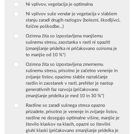
Ni vplivov, vegetacija je optimalna
Ni vplivov suše vendar je vegetacija v slabšem
stanju zaradi drugih razlogov (bolezni, škodljivci,
fizične poškodbe…)
Ozimna žita so izpostavljena manjšemu
sušnemu stresu, zaostanka v rasti ni opaziti
(zmanjšanje pridelka ni pričakovano oziroma je
to manjše od 10 %*)
Ozimna žita so izpostavljena zmernemu
sušnemu stresu, prisotno je začetno venenje in
zvijanje listov, opazimo slabše razraščanje
rastlin in zaostanek v rasti, prehiter je nastop
generativnih faz razvoja (pričakovano
zmanjšanje pridelka je med 10 in 30 %*)
Rastline so zaradi sušnega stresa opazno
prizadete, prisotno je venenje in zvijanje listov,
rastline ne dosegajo optimalne višine, manjše je
število klaskov na klasih, opazni so številni
gluhi klaski (pričakovano zmanjšanje pridelka je