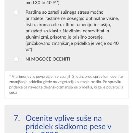
med 30 in 40 %*)
Rastline so zaradi sušnega stresa močno
prizadete, rastline ne dosegajo optimalne višine,
listi oziroma cele rastline rumenijo in sušijo,
prizadeti so klasi z številnimi nerazvitimi in
gluhimi zrni, prisotno je prisilno zorenje
(pričakovano zmanjšanje pridelka je večje od 40
%*)
NI MOGOČE OCENITI
* V primerjavi s povprečjem v zadnjih 3 letih; pred spravilom ocenite
zmanjšanje pridelka glede na vegetacijsko stanje rastlin. Po spravilu
pridelka pa navedite dejansko zmanjšanje pridelka, ki ga je povzročila
suša
Ocenite vplive suše na
pridelek sladkorne pese v