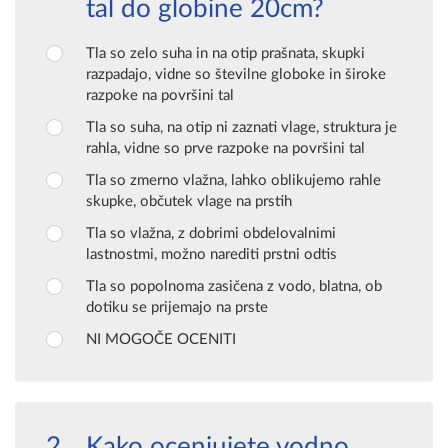
tal do globine 20cm?
Tla so zelo suha in na otip prašnata, skupki
razpadajo, vidne so številne globoke in široke
razpoke na površini tal
Tla so suha, na otip ni zaznati vlage, struktura je
rahla, vidne so prve razpoke na površini tal
Tla so zmerno vlažna, lahko oblikujemo rahle
skupke, občutek vlage na prstih
Tla so vlažna, z dobrimi obdelovalnimi
lastnostmi, možno narediti prstni odtis
Tla so popolnoma zasičena z vodo, blatna, ob
dotiku se prijemajo na prste
NI MOGOČE OCENITI
Kako ocenjujete vodno