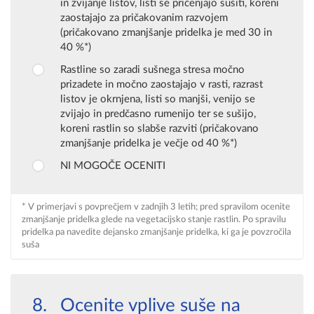
in zvijanje listov, listi se pričenjajo sušiti, koreni
zaostajajo za pričakovanim razvojem
(pričakovano zmanjšanje pridelka je med 30 in
40 %*)
Rastline so zaradi sušnega stresa močno
prizadete in močno zaostajajo v rasti, razrast
listov je okrnjena, listi so manjši, venijo se
zvijajo in predčasno rumenijo ter se sušijo,
koreni rastlin so slabše razviti (pričakovano
zmanjšanje pridelka je večje od 40 %*)
NI MOGOČE OCENITI
* V primerjavi s povprečjem v zadnjih 3 letih; pred spravilom ocenite
zmanjšanje pridelka glede na vegetacijsko stanje rastlin. Po spravilu
pridelka pa navedite dejansko zmanjšanje pridelka, ki ga je povzročila
suša
Ocenite vplive suše na