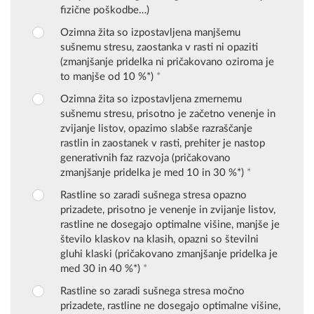
fizične poškodbe…)
Ozimna žita so izpostavljena manjšemu
sušnemu stresu, zaostanka v rasti ni opaziti
(zmanjšanje pridelka ni pričakovano oziroma je
to manjše od 10 %*)
*
Ozimna žita so izpostavljena zmernemu
sušnemu stresu, prisotno je začetno venenje in
zvijanje listov, opazimo slabše razraščanje
rastlin in zaostanek v rasti, prehiter je nastop
generativnih faz razvoja (pričakovano
zmanjšanje pridelka je med 10 in 30 %*)
*
Rastline so zaradi sušnega stresa opazno
prizadete, prisotno je venenje in zvijanje listov,
rastline ne dosegajo optimalne višine, manjše je
število klaskov na klasih, opazni so številni
gluhi klaski (pričakovano zmanjšanje pridelka je
med 30 in 40 %*)
*
Rastline so zaradi sušnega stresa močno
prizadete, rastline ne dosegajo optimalne višine,