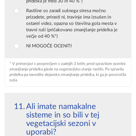
pridelka je med 30 in 40 %*)
Rastline so zaradi sušnega stresa močno
prizadete, prirasti ni, travinje ima izsušen in
ostarel videz, opazna so številna gola mesta v
travni ruši (pričakovano zmanjšanje pridelka je
večje od 40 %*)
NI MOGOČE OCENITI
* V primerjavi s povprečjem v zadnjih 3 letih; pred spravilom ocenite
zmanjšanje pridelka glede na vegetacijsko stanje rastlin. Po spravilu
pridelka pa navedite dejansko zmanjšanje pridelka, ki ga je povzročila
suša
Ali imate namakalne
sisteme in so bili v tej
vegetacijski sezoni v
uporabi?