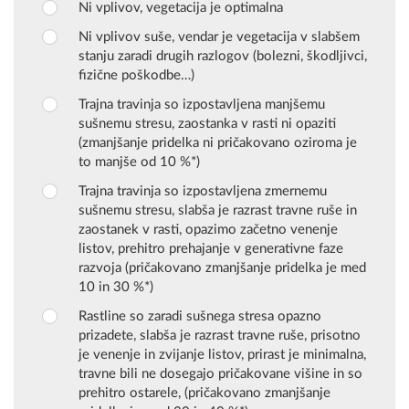
Ni vplivov, vegetacija je optimalna
Ni vplivov suše, vendar je vegetacija v slabšem
stanju zaradi drugih razlogov (bolezni, škodljivci,
fizične poškodbe…)
Trajna travinja so izpostavljena manjšemu
sušnemu stresu, zaostanka v rasti ni opaziti
(zmanjšanje pridelka ni pričakovano oziroma je
to manjše od 10 %*)
Trajna travinja so izpostavljena zmernemu
sušnemu stresu, slabša je razrast travne ruše in
zaostanek v rasti, opazimo začetno venenje
listov, prehitro prehajanje v generativne faze
razvoja (pričakovano zmanjšanje pridelka je med
10 in 30 %*)
Rastline so zaradi sušnega stresa opazno
prizadete, slabša je razrast travne ruše, prisotno
je venenje in zvijanje listov, prirast je minimalna,
travne bili ne dosegajo pričakovane višine in so
prehitro ostarele, (pričakovano zmanjšanje