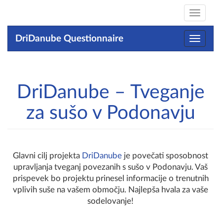
Toggle
navigat
DriDanube Questionnaire
Toggle
navigat
DriDanube – Tveganje
za sušo v Podonavju
Glavni cilj projekta
DriDanube
je povečati sposobnost
upravljanja tveganj povezanih s sušo v Podonavju. Vaš
prispevek bo projektu prinesel informacije o trenutnih
vplivih suše na vašem območju. Najlepša hvala za vaše
sodelovanje!