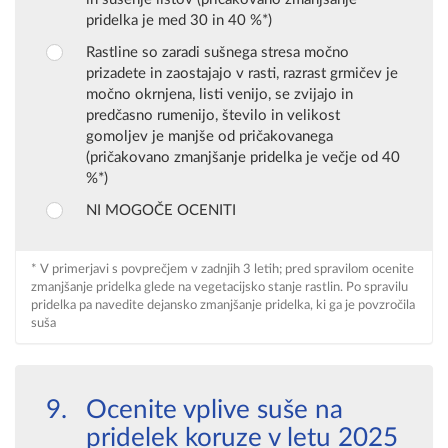
pridelka je med 30 in 40 %*)
Rastline so zaradi sušnega stresa močno
prizadete in zaostajajo v rasti, razrast grmičev je
močno okrnjena, listi venijo, se zvijajo in
predčasno rumenijo, število in velikost
gomoljev je manjše od pričakovanega
(pričakovano zmanjšanje pridelka je večje od 40
%*)
NI MOGOČE OCENITI
* V primerjavi s povprečjem v zadnjih 3 letih; pred spravilom ocenite
zmanjšanje pridelka glede na vegetacijsko stanje rastlin. Po spravilu
pridelka pa navedite dejansko zmanjšanje pridelka, ki ga je povzročila
suša
Ocenite vplive suše na
pridelek koruze v letu 2025