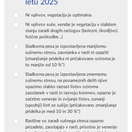
letu 2025
Ni vplivov, vegetacija je optimalna
Ni vplivov suše, vendar je vegetacija v slabšem
stanju zaradi drugih razlogov (bolezni, škodljivci,
fizične poškodbe…)
Sladkorna pesa je izpostavljena manjšemu
sušnemu stresu, zaostanka v rasti ni opaziti
(zmanjšanje pridelka ni pričakovano oziroma je
to manjše od 10 %*)
Sladkorna pesa je izpostavljena zmernemu
sušnemu stresu, na posameznih delih njive
opazimo slabšo razrast listov oziroma
zaostanek v rasti in razvoju korenov, opazno je
začetno venenje in zvijanje listov, zunanji
(spodnji) listi se sušijo (pričakovano zmanjšanje
pridelka je med 10 in 30 %*)
Rastline so zaradi sušnega stresa opazno
prizadete, zaostajajo v rasti, prisotno je venenje