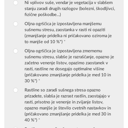
Ni vplivov suše, vendar je vegetacija v slabšem
stanju zaradi drugih razlogov (bolezni, škodljivci,
fizične poškodbe…)
Oljna ogrščica je izpostavljena manjšemu
sušnemu stresu, zaostanka v rasti ni opaziti
(zmanjšanje pridelka ni pričakovano oziroma je
to manjše od 10 %*)
*
Oljna ogrščica je izpostavljena zmernemu
sušnemu stresu, slabše je razraščanje, opazno je
začetno venenje listov, opazimo zaostanek v
rasti, rastline ne dosegajo optimalne višine
(pričakovano zmanjšanje pridelka je med 10 in
30 %*)
*
Rastline so zaradi sušnega stresa opazno
prizadete, slabša je razrast rastlin, zaostajajo v
rasti, prisotno je venenje in zvijanje listov,
opazno manjše je število cvetnih nastavkov in
(pričakovano zmanjšanje pridelka je med 30 in
40 %*)
*