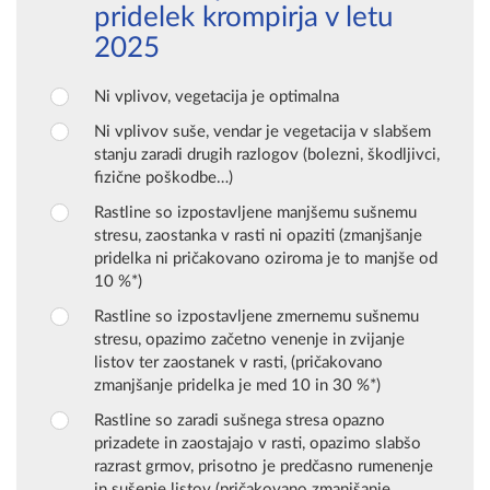
pridelek krompirja v letu
2025
Ni vplivov, vegetacija je optimalna
Ni vplivov suše, vendar je vegetacija v slabšem
stanju zaradi drugih razlogov (bolezni, škodljivci,
fizične poškodbe…)
Rastline so izpostavljene manjšemu sušnemu
stresu, zaostanka v rasti ni opaziti (zmanjšanje
pridelka ni pričakovano oziroma je to manjše od
10 %*)
Rastline so izpostavljene zmernemu sušnemu
stresu, opazimo začetno venenje in zvijanje
listov ter zaostanek v rasti, (pričakovano
zmanjšanje pridelka je med 10 in 30 %*)
Rastline so zaradi sušnega stresa opazno
prizadete in zaostajajo v rasti, opazimo slabšo
razrast grmov, prisotno je predčasno rumenenje
in sušenje listov (pričakovano zmanjšanje